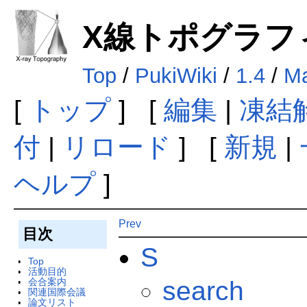
X線トポグラフ
Top
/
PukiWiki
/
1.4
/
Ma
[
トップ
] [
編集
|
凍結
付
|
リロード
] [
新規
|
ヘルプ
]
Prev
目次
S
Top
活動目的
会合案内
search
関連国際会議
論文リスト