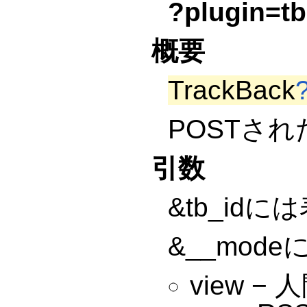
?plugin=tb
概要
TrackBack
POSTさ
引数
&tb_id
&__mo
view 