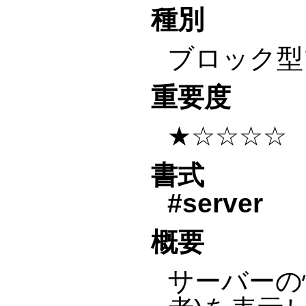
種別
ブロック型
重要度
★☆☆☆☆
書式
#server
概要
サーバーの