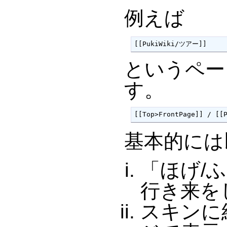
例えば
[[PukiWiki/ツアー]]
というページ
す。
[[Top>FrontPage]] / [
基本的には
「ほげ/
行き来を
スキンに