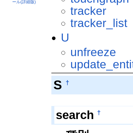
ール(詳細版)
tracker
tracker_list
U
unfreeze
update_enti
S
†
search
†