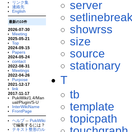
server
リンク集
連絡先
English
setlinebrea
最新の10件
showrss
2026-07-30
Meeting
size
2025-05-21
Top
2024-09-15
source
Papers
2024-05-24
contact
stationary
2022-08-31
Meetings
2022-04-26
T
Purpose
2021-12-17
link
tb
2017-11-17
PukiWiki/1.4/Man
ual/Plugin/S-U
template
InterWikiName
FrontPage
topicpath
ヘルプ
--
PukiWiki
で編集するには？
touchgraph
テキスト整形のル